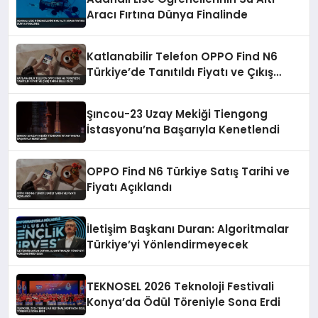
Aracı Fırtına Dünya Finalinde
Katlanabilir Telefon OPPO Find N6
Türkiye’de Tanıtıldı Fiyatı ve Çıkış
Tarihi Belli Oldu
Şıncou-23 Uzay Mekiği Tiengong
İstasyonu’na Başarıyla Kenetlendi
OPPO Find N6 Türkiye Satış Tarihi ve
Fiyatı Açıklandı
İletişim Başkanı Duran: Algoritmalar
Türkiye’yi Yönlendirmeyecek
TEKNOSEL 2026 Teknoloji Festivali
Konya’da Ödül Töreniyle Sona Erdi