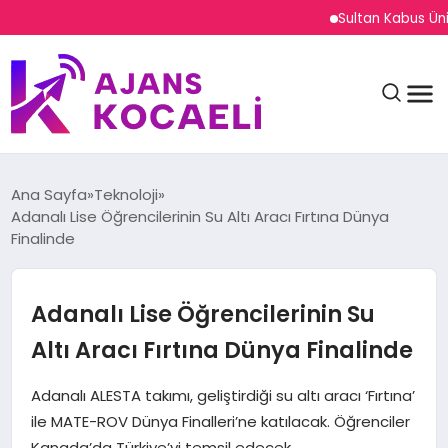
Sultan Kabus Üniversit
Ana Sayfa
Teknoloji
Adanalı Lise Öğrencilerinin Su Altı Aracı Fırtına Dünya
Finalinde
GÜNDEM
Adanalı Lise Öğrencilerinin Su
DÜNYA
Altı Aracı Fırtına Dünya Finalinde
EĞITIM
Adanalı ALESTA takımı, geliştirdiği su altı aracı ‘Fırtına’
ile MATE-ROV Dünya Finalleri’ne katılacak. Öğrenciler
Kanada’da Türkiye’yi temsil edecek.