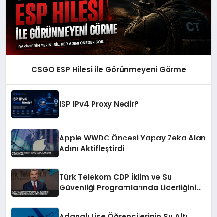
CSGO ESP Hilesi ile Görünmeyeni Görme
ISP IPv4 Proxy Nedir?
Apple WWDC Öncesi Yapay Zeka Alan
Adını Aktifleştirdi
Türk Telekom CDP İklim ve Su
Güvenliği Programlarında Liderliğini
Sürdürdü
Adanalı Lise Öğrencilerinin Su Altı