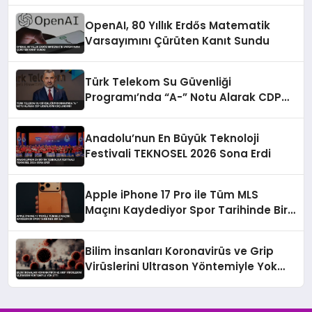
OpenAI, 80 Yıllık Erdős Matematik
Varsayımını Çürüten Kanıt Sundu
Türk Telekom Su Güvenliği
Programı’nda “A-” Notu Alarak CDP
Liderliğini Güçlendirdi
Anadolu’nun En Büyük Teknoloji
Festivali TEKNOSEL 2026 Sona Erdi
Apple iPhone 17 Pro ile Tüm MLS
Maçını Kaydediyor Spor Tarihinde Bir
İlk
Bilim İnsanları Koronavirüs ve Grip
Virüslerini Ultrason Yöntemiyle Yok
Etti