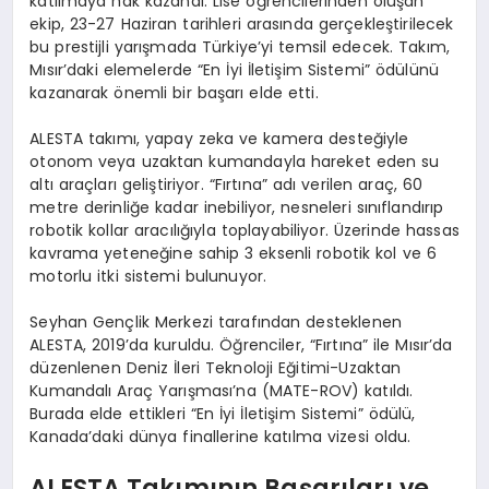
katılmaya hak kazandı. Lise öğrencilerinden oluşan
ekip, 23-27 Haziran tarihleri arasında gerçekleştirilecek
bu prestijli yarışmada Türkiye’yi temsil edecek. Takım,
Mısır’daki elemelerde “En İyi İletişim Sistemi” ödülünü
kazanarak önemli bir başarı elde etti.
ALESTA takımı, yapay zeka ve kamera desteğiyle
otonom veya uzaktan kumandayla hareket eden su
altı araçları geliştiriyor. “Fırtına” adı verilen araç, 60
metre derinliğe kadar inebiliyor, nesneleri sınıflandırıp
robotik kollar aracılığıyla toplayabiliyor. Üzerinde hassas
kavrama yeteneğine sahip 3 eksenli robotik kol ve 6
motorlu itki sistemi bulunuyor.
Seyhan Gençlik Merkezi tarafından desteklenen
ALESTA, 2019’da kuruldu. Öğrenciler, “Fırtına” ile Mısır’da
düzenlenen Deniz İleri Teknoloji Eğitimi-Uzaktan
Kumandalı Araç Yarışması’na (MATE-ROV) katıldı.
Burada elde ettikleri “En İyi İletişim Sistemi” ödülü,
Kanada’daki dünya finallerine katılma vizesi oldu.
ALESTA Takımının Başarıları ve