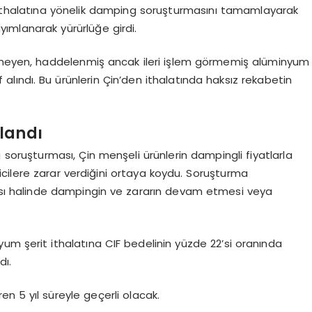
t ithalatına yönelik damping soruşturmasını tamamlayarak
yımlanarak yürürlüğe girdi.
eçmeyen, haddelenmiş ancak ileri işlem görmemiş alüminyum
 alındı. Bu ürünlerin Çin’den ithalatında haksız rekabetin
landı
soruşturması, Çin menşeli ürünlerin dampingli fiyatlarla
cilere zarar verdiğini ortaya koydu. Soruşturma
ası halinde dampingin ve zararın devam etmesi veya
um şerit ithalatına CIF bedelinin yüzde 22’si oranında
dı.
ren 5 yıl süreyle geçerli olacak.