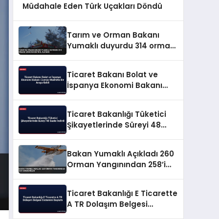
Müdahale Eden Türk Uçakları Döndü
Tarım ve Orman Bakanı
Yumaklı duyurdu 314 orman
yangını kontrol altında
Ticaret Bakanı Bolat ve
İspanya Ekonomi Bakanı
Cuerpo Madridte Bir Araya
Geldi
Ticaret Bakanlığı Tüketici
Şikayetlerinde Süreyi 48
Saate İndirdi
Bakan Yumaklı Açıkladı 260
Orman Yangınından 258’i
Söndürüldü
Ticaret Bakanlığı E Ticarette
A TR Dolaşım Belgesi
Sistemini Başlattı