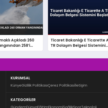
aklı Açıkladı 260
Ticaret Bakanlığı E Ticarette 
ngınından 258’i
TR Dolaşım Belgesi Sistemini
dü
Başlattı
KURUMSAL
Künye
Gizlilik Politikası
Çerez Politikası
İletişim
KATEGORİLER
Gündem
Dünya
Eğitim
Ekonomi
Sağlık
Spor
Teknoloji