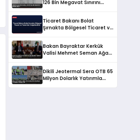
126 Bin Megavat Sınırını
Geçti
Ticaret Bakanı Bolat
Şırnakta Bölgesel Ticaret ve
Yatırımları Değerlendirdi
Bakan Bayraktar Kerkük
Valisi Mehmet Seman Ağa
ile Görüştü
Dikili Jeotermal Sera OTB 65
Milyon Dolarlık Yatırımla
Yükseliyor