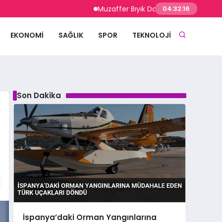
Muzaffer Bıyık Darıca afet hazırlık çalışma
04:32:17
EKONOMI
SAĞLIK
SPOR
TEKNOLOJI
Son Dakika
İspanya’daki Orman Yangınlarına