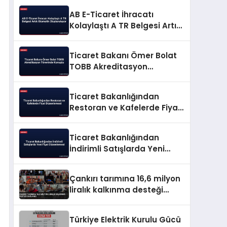
AB E-Ticaret İhracatı
Kolaylaştı A TR Belgesi Artık
Otomatik Oluşturuluyor
Ticaret Bakanı Ömer Bolat
TOBB Akreditasyon
Töreninde Konuştu
Ticaret Bakanlığından
Restoran ve Kafelerde Fiyat
Düzenlemesi
Ticaret Bakanlığından
İndirimli Satışlarda Yeni
Fiyat Düzenlemesi
Çankırı tarımına 16,6 milyon
liralık kalkınma desteği
sağlandı
Türkiye Elektrik Kurulu Gücü