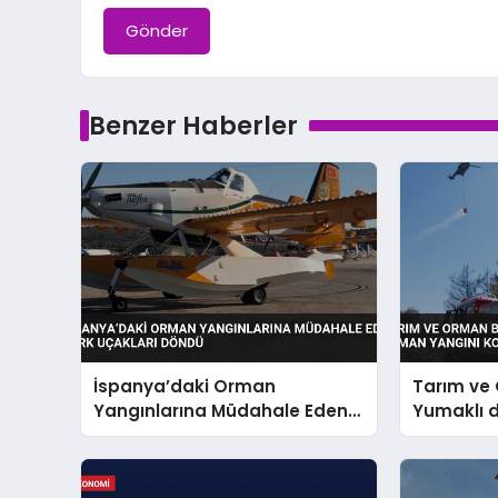
Gönder
Benzer Haberler
İspanya’daki Orman
Tarım ve
Yangınlarına Müdahale Eden
Yumaklı 
Türk Uçakları Döndü
yangını k