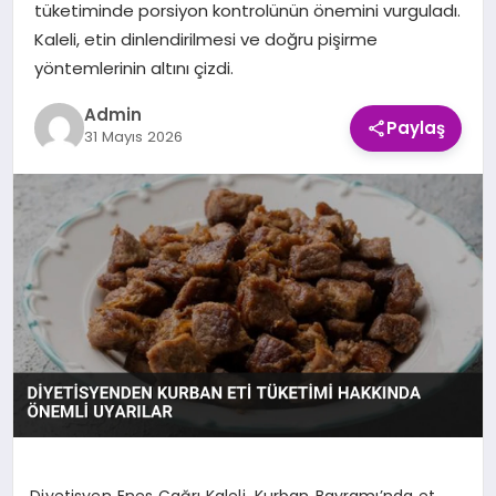
tüketiminde porsiyon kontrolünün önemini vurguladı.
EKONOMI
Kaleli, etin dinlendirilmesi ve doğru pişirme
yöntemlerinin altını çizdi.
SAĞLIK
Admin
Paylaş
31 Mayıs 2026
SPOR
TEKNOLOJI
Diyetisyen Enes Çağrı Kaleli, Kurban Bayramı’nda et