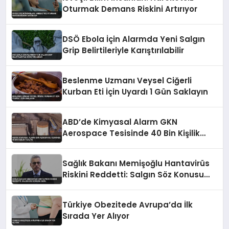
Oturmak Demans Riskini Artırıyor
DSÖ Ebola İçin Alarmda Yeni Salgın
Grip Belirtileriyle Karıştırılabilir
Beslenme Uzmanı Veysel Ciğerli
Kurban Eti İçin Uyardı 1 Gün Saklayın
ABD’de Kimyasal Alarm GKN
Aerospace Tesisinde 40 Bin Kişilik
Tahliye
Sağlık Bakanı Memişoğlu Hantavirüs
Riskini Reddetti: Salgın Söz Konusu
Değil
Türkiye Obezitede Avrupa’da İlk
Sırada Yer Alıyor