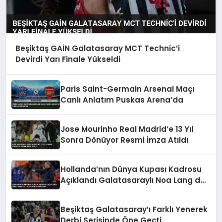
Beşiktaş GAİN Galatasaray MCT Technic’i
Devirdi Yarı Finale Yükseldi
Paris Saint-Germain Arsenal Maçı
Canlı Anlatım Puskas Arena’da
Jose Mourinho Real Madrid’e 13 Yıl
Sonra Dönüyor Resmi İmza Atıldı
Hollanda’nın Dünya Kupası Kadrosu
Açıklandı Galatasaraylı Noa Lang da
Listede
Beşiktaş Galatasaray’ı Farklı Yenerek
Derbi Serisinde Öne Geçti