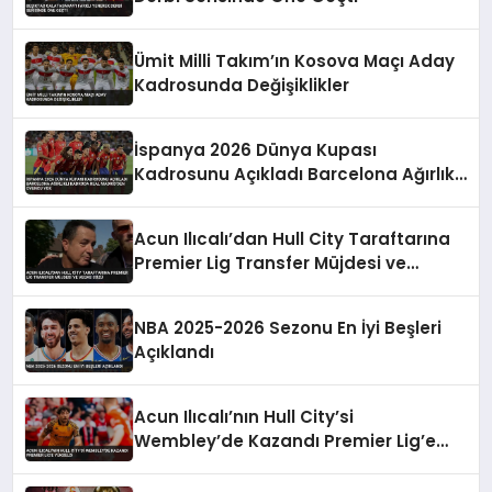
Ümit Milli Takım’ın Kosova Maçı Aday
Kadrosunda Değişiklikler
İspanya 2026 Dünya Kupası
Kadrosunu Açıkladı Barcelona Ağırlıklı
Kadroda Real Madrid’den Oyuncu Yok
Acun Ilıcalı’dan Hull City Taraftarına
Premier Lig Transfer Müjdesi ve
Vegas Sözü
NBA 2025-2026 Sezonu En İyi Beşleri
Açıklandı
Acun Ilıcalı’nın Hull City’si
Wembley’de Kazandı Premier Lig’e
Yükseldi