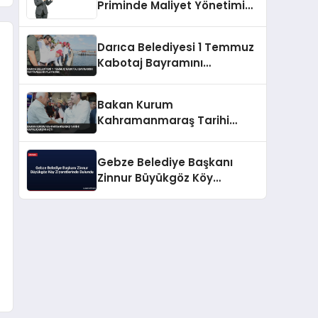
Priminde Maliyet Yönetimi
İpuçları
Darıca Belediyesi 1 Temmuz
Kabotaj Bayramını
Festivalle Kutlayacak
Bakan Kurum
Kahramanmaraş Tarihi
Kapalıçarşıyı Açtı
Gebze Belediye Başkanı
Zinnur Büyükgöz Köy
Ziyaretlerinde Bulundu