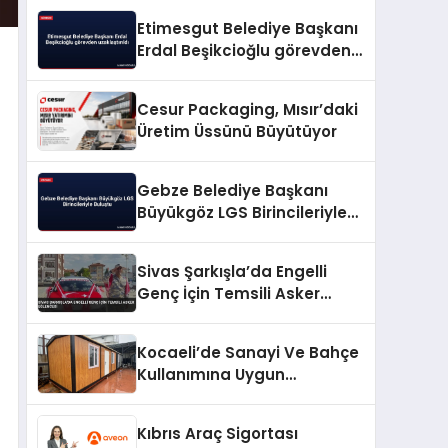
Etimesgut Belediye Başkanı
Erdal Beşikcioğlu görevden
uzaklaştırıldı
Cesur Packaging, Mısır’daki
Üretim Üssünü Büyütüyor
Gebze Belediye Başkanı
Büyükgöz LGS Birincileriyle
Buluştu
Sivas Şarkışla’da Engelli
Genç İçin Temsili Asker
Eğlencesi
Kocaeli’de Sanayi Ve Bahçe
Kullanımına Uygun
Konteyner Ev Senaryoları
Kıbrıs Araç Sigortası