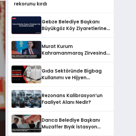
rekorunu kırdı
Gebze Belediye Başkanı
Büyükgöz Köy Ziyaretlerine
Başladı
Murat Kurum
Kahramanmaraş Zirvesinde
Deprem Bölgesindeki
Çalışmaları Anlattı
Gıda Sektöründe Bigbag
Kullanımı ve Hijyen
Gereklilikleri
Rezonans Kalibrasyon’un
Faaliyet Alanı Nedir?
Darıca Belediye Başkanı
Muzaffer Bıyık İstasyon
Caddesi Esnafıyla Buluştu