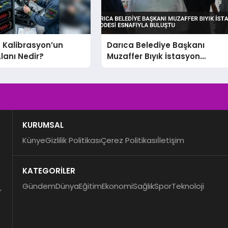
 Kalibrasyon’un
Darıca Belediye Başkanı
Alanı Nedir?
Muzaffer Bıyık İstasyon
Caddesi Esnafıyla Buluştu
KURUMSAL
Künye
Gizlilik Politikası
Çerez Politikası
İletişim
KATEGORİLER
Gündem
Dünya
Eğitim
Ekonomi
Sağlık
Spor
Teknoloji
r